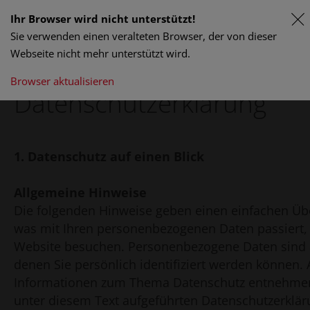
Ihr Browser wird nicht unterstützt!
Sie verwenden einen veralteten Browser, der von dieser
Webseite nicht mehr unterstützt wird.
Browser aktualisieren
Datenschutz­erklärung
1. Datenschutz auf einen Blick
Allgemeine Hinweise
Die folgenden Hinweise geben einen einfachen Übe
was mit Ihren personenbezogenen Daten passiert,
Website besuchen. Personenbezogene Daten sind a
denen Sie persönlich identifiziert werden können. 
Informationen zum Thema Datenschutz entnehmen
unter diesem Text aufgeführten Datenschutzerklär