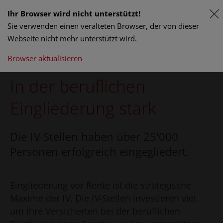
Ihr Browser wird nicht unterstützt!
Sie verwenden einen veralteten Browser, der von dieser
Webseite nicht mehr unterstützt wird.
Browser aktualisieren
In der beruflichen
Eingliederung stark
Die
I V
-Stellen haben über 25'000
Personen erfolgreich eingegliedert.
Eingliederung vor Rente ist die strategische
Maxime der
I V
. Die
I V
-Stellen investieren viel,
um ihre Versicherten bei der beruflichen