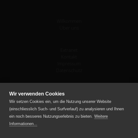
Willkommen
Über uns
Extranet
Kontakt
Impressum
Datenschutz
IV-Stellen-Konferenz
Wir verwenden Cookies
Geschäftsstelle
Wir setzen Cookies ein, um die Nutzung unserer Website
Sempacherstrasse 15
(einschliesslich Such- und Surfverlauf) zu analysieren und Ihnen
6003 Luzern
ein noch besseres Nutzungserlebnis zu bieten.
Weitere
Schweiz
Informationen...
+41 41 361 60 21
info
ivsk.ch