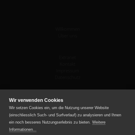
Willkommen
Über uns
Extranet
Kontakt
Impressum
Datenschutz
IV-Stellen-Konferenz
Wir verwenden Cookies
Geschäftsstelle
Wir setzen Cookies ein, um die Nutzung unserer Website
Sempacherstrasse 15
(einschliesslich Such- und Surfverlauf) zu analysieren und Ihnen
6003 Luzern
ein noch besseres Nutzungserlebnis zu bieten.
Weitere
Schweiz
Informationen...
+41 41 361 60 21