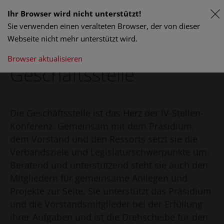
Ihr Browser wird nicht unterstützt!
Sie verwenden einen veralteten Browser, der von dieser
Webseite nicht mehr unterstützt wird.
Browser aktualisieren
Geschäftsstelle
Die Geschäftsstelle ist das Herz der IV-Stellen-
Konferenz. Gemeinsam mit dem Präsidium,
dem Vorstand und den Ressorts setzt sie die
Verbandsziele und Legislaturschwerpunkte um.
Beratend und unterstützend steht sie auch den
Mitgliedern für gemeinsame Anliegen und
Projekte zur Seite. Sie unterstützt das Präsidium
und die Vorstandsmitglieder bei der Erfüllung
ihrer Aufgaben und ist die Drehscheibe für den